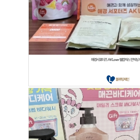
애경서포터즈 AKLover 웰컴박스 언박싱
블루밍제인