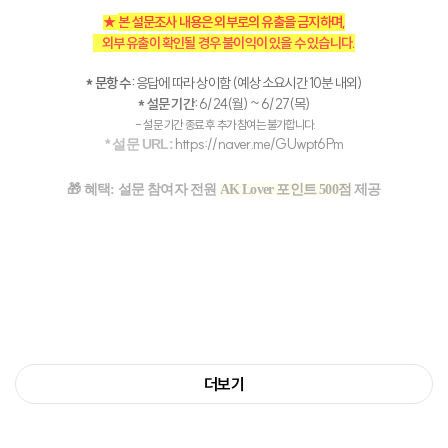
본 설문조사 내용은 외부로의 유출을 금지
하며,
★
외부 유출이 확인될 경우 불이익이 있을 수 있습니다.
* 문항 수:
응답에 따라 상이함 (예상 소요시간 10분 내외)
* 설문 기간:
6
/24(월) ~ 6/27(목)
- 설문 기간 종료 후 추가 참여는 불가합니다.
https://naver.me/GUwpt6Pm
* 설문 URL:
🎁 혜택:
설문
참여자 전원
AK Lover 포인트 500점
제공
더보기