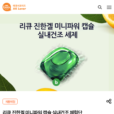
제품체험
리큐 진한겔 미니파워 캡슐 실내건조 체험단