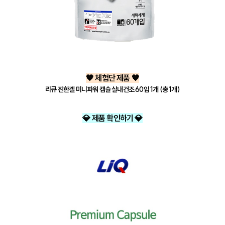
🧡 체험단 제품 🧡
리큐 진한겔 미니파워 캡슐 실내건조 60입 1개 (총 1개)
💎 제품 확인하기 💎