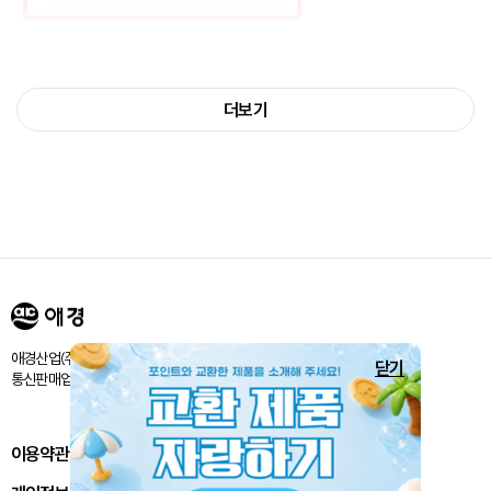
* 웰컴박스란?
더보기
-
신규회원 + 일반회원 전환 + 장기활동 회원
AK LOVER 여러분을 위해 월 1회 오픈되는 체험단입니다.
[3월 웰컴박스 안내]
◾ 대상: 아래
①~③에 해당하는 AK LOVER 회원 중
최근 3개월 이내 웰컴박스 미당첨자
① 2022년 10월~2023년 AK LOVER 신규회원
애경산업㈜ 서울시 마포구 양화로 188 / 고객센터:080-024-1357
닫기
② 2023년 AK LOVER 휴면회원(마지막 로그인 날짜가
통신판매업신고번호 : 제 2018-서울마포-1843호
11개월 이전 회원)에서 일반회원 전환
③ AK LOVER 홈페이지 가입 5년 이상 회원
이용약관
◾ 체험 제품:
홈백신 주방용/욕실용 세정제 600ml 각 2개 (총 4개)