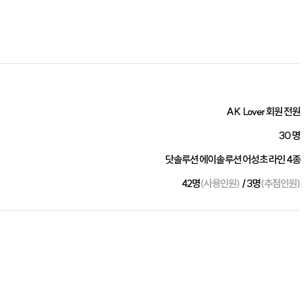
AK Lover 회원 전원
30 명
닷솔루션 에이솔루션 어성초 라인 4종
42명
(사용인원)
/ 3명
(추첨인원)