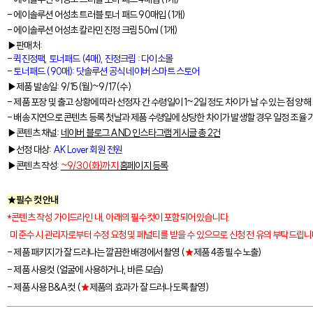
- 에이솔루션 어성초 트러블 토너 패드 90매입 (1개)
- 에이솔루션 어성초 칼라민 진정 크림 50ml (1개)
▶판매처:
-
퀵진정팩, 토너패드 (4매), 진정크림 : 다이소몰
-
토너패드 (90매): 닷솔루션 공식 네이버 스마트 스토어
▶제품 발송일: 9/15(월)~9/17(수)
- 제품 포장 및 출고 상황에 따라 선정자 간 수령일이 1~2일 정도 차이가 날 수 있는 점 양
- 배송 지연으로 콘텐츠 등록 첫날과 제품 수령일에 상당한 차이가 발생할 경우 일정 조율
▶콘텐츠 채널:
네이버 블로그 AND 인스타그램 게시글 총 2건
▶선정 대상:
AK Lover 회원 전원
▶콘텐츠 작성:
~9/30(화)
까지
홈페이지 등록
★필수 컷 안내
*콘텐츠 작성 가이드라인 내, 아래의 필수컷이 포함되어 있습니다.
미준수 시 관리자로부터 수정 요청 및 페널티를 받을 수 있으므로 신청 전 유의 부탁드립니
- 제품 패키지가 잘 드러나는 깔끔한 배경에서 촬영 (
★
제품 4종 필수 노출)
- 제품 사용컷 (얼굴에 사용하거나, 바른 모습)
- 제품 사용 B&A컷 (
★
제품의 효과가 잘 드러나도록 촬영)