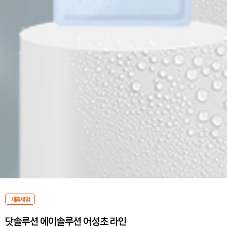
제품체험
닷솔루션 에이솔루션 어성초 라인