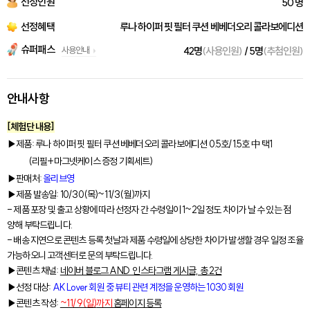
선정인원
50 명
선정혜택
루나 하이퍼 핏 필터 쿠션 베베더오리 콜라보에디션
슈퍼패스
사용안내
42명
(사용인원)
/ 5명
(추첨인원)
안내사항
[체험단 내용]
▶제품
:
루나 하이퍼 핏 필터 쿠션 베베더오리 콜라보에디션
0.5호/1.5호 中 택1
(리필+마그넷케이스 증정 기획세트)
▶판매처:
올리브영
▶제품 발송일: 10/30(목)~11/3(월)까지
- 제품 포장 및 출고 상황에 따라 선정자 간 수령일이 1~2일 정도 차이가 날 수 있는 점
양해 부탁드립니다.
- 배송 지연으로 콘텐츠 등록 첫날과 제품 수령일에 상당한 차이가 발생할 경우 일정 조율
가능하오니 고객센터로 문의 부탁드립니다.
▶콘텐츠 채널:
네이버 블로그 AND 인스타그램 게시글, 총 2건
▶선정 대상:
AK Lover 회원 중 뷰티 관련 계정을 운영하는 1030 회원
▶콘텐츠 작성:
~11/9(일)
까지
홈페이지 등록