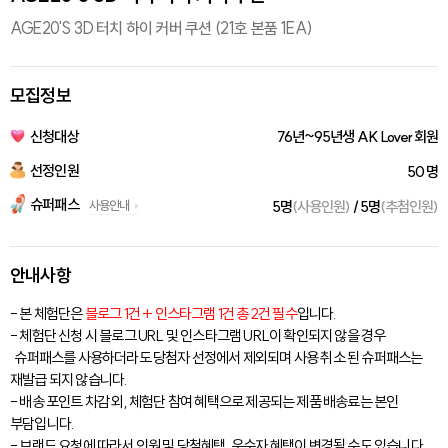
AGE20'S 3D 터치 하이 커버 쿠션 (21호 본품 1EA)
모집정보
신청대상
76년~95년생 AK Lover 회원
선정인원
50 명
슈퍼패스
사용안내
5명
(사용인원)
/ 5명
(추첨인원)
안내사항
- 본 체험단은
블로그 1건 + 인스타그램 1건 총 2건 필수
입니다.
- 체험단 신청 시 블로그 URL 및 인스타그램 URL이 확인되지 않을 경우
슈퍼패스를 사용하더라도 당첨자 선정에서 제외되며 사용 취소 된 슈퍼패스는
재발급 되지 않습니다.
- 배송 포인트 차감 외, 체험단 참여 혜택으로 제공되는 제품 배송료는 본인
부담입니다.
- 브랜드 요청에 따라서 인원 및 당첨혜택, 우수자 혜택이 변경될 수도 있습니다.