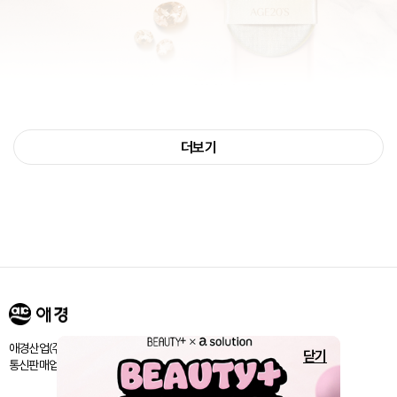
AGE20'S
3D 터치 하이 커버 쿠션
상세페이지 (
)
바로가기
정교한 하이 커버에 입체감을 더해
더보기
또렷한 메이크업을 완성하다!
[특이사항]
1. 본 미션은 브랜드와 협의된 회사 정책에 의해
76년생 ~ 95년생 분들만 신청 가능합니다.
애경산업㈜ 서울시 마포구 양화로 188 / 고객센터:080-024-1357
닫기
통신판매업신고번호 : 제 2018-서울마포-1843호