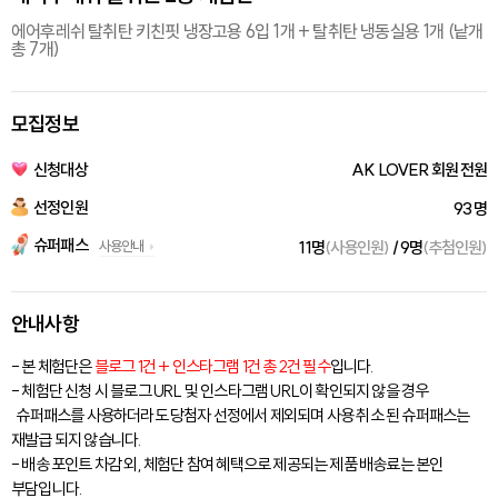
에어후레쉬 탈취탄 키친핏 냉장고용 6입 1개 + 탈취탄 냉동실용 1개 (낱개
총 7개)
모집정보
신청대상
AK LOVER 회원 전원
선정인원
93 명
슈퍼패스
사용안내
11명
(사용인원)
/ 9명
(추첨인원)
안내사항
- 본 체험단은
블로그 1건 + 인스타그램 1건 총 2건 필수
입니다.
- 체험단 신청 시 블로그 URL 및 인스타그램 URL이 확인되지 않을 경우
슈퍼패스를 사용하더라도 당첨자 선정에서 제외되며 사용 취소 된 슈퍼패스는
재발급 되지 않습니다.
- 배송 포인트 차감 외, 체험단 참여 혜택으로 제공되는 제품 배송료는 본인
부담입니다.