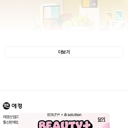
더보기
🧡 체험단 제품
🧡
에어후레쉬 탈취탄 키친핏 냉장고용 6입 1개
+ 에어후레쉬 탈취탄 냉동실용 1개 (낱개 총 7개)
💎 제품 확인하기 💎
애경산업㈜ 서울시 마포구 양화로 188 / 고객센터:080-024-1357
<키친핏 냉장고용>
닫기
통신판매업신고번호 : 제 2018-서울마포-1843호