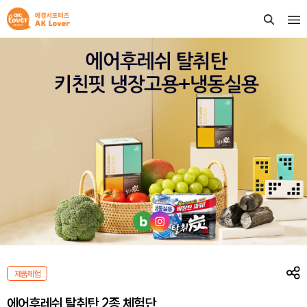
제품체험
에어후레쉬 탈취탄 2종 체험단