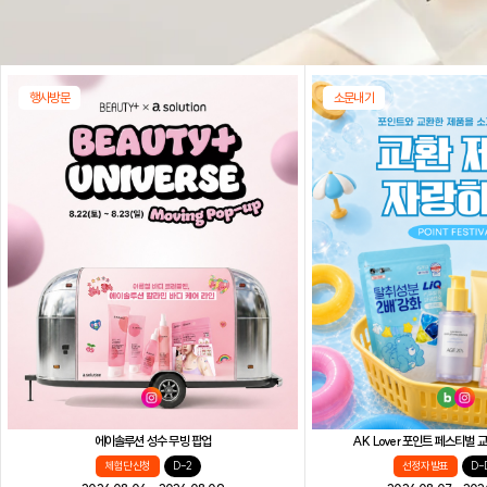
행사방문
소문내기
AK Lover 포인트 페스티벌
에이솔루션 성수 무빙 팝업
선정자 발표
D-
체험단 신청
D-2