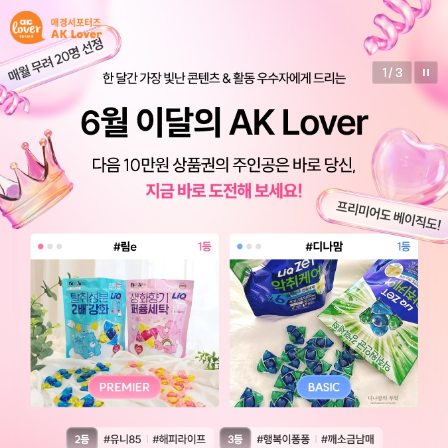
1
/
3