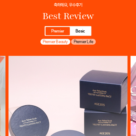
축하해요, 우수후기
Best Review
Premier
Basic
Premier Beauty
Premier Life