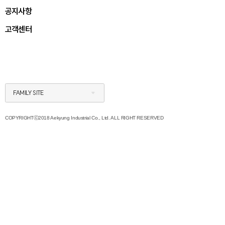
공지사항
고객센터
FAMILY SITE
COPYRIGHTⓒ2018 Aekyung Industrial Co., Ltd. ALL RIGHT RESERVED