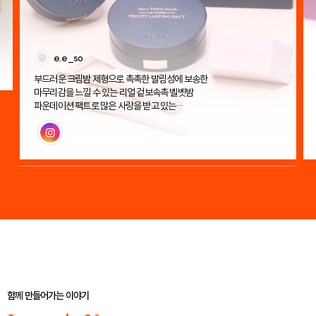
e.e_so
부드러운 크림밤 제형으로 촉촉한 발림성에 보송한
마무리감을 느낄 수 있는 리얼 겉보속촉 벨벳밤
파운데이션 팩트로 많은 사랑을 받고 있는
에이지투웨니스 벨벳 래스팅 팩트!
인스타그램
함께 만들어가는 이야기