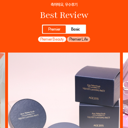
축하해요, 우수후기
Best Review
Premier
Basic
Premier Beauty
Premier Life