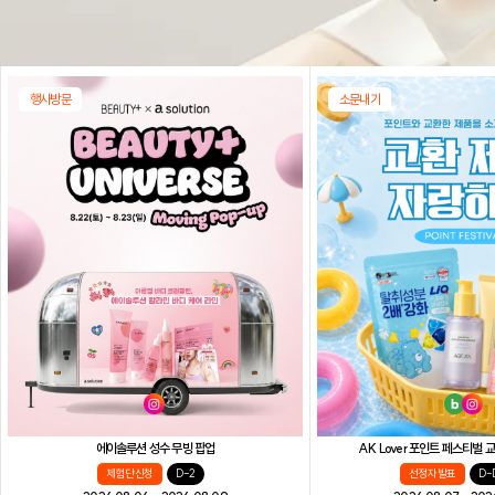
행사방문
소문내기
AK Lover 포인트 페스티벌
에이솔루션 성수 무빙 팝업
선정자 발표
D-
체험단 신청
D-2