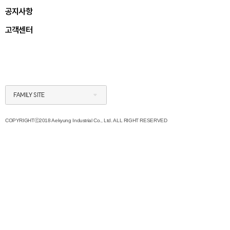
공지사항
고객센터
FAMILY SITE
COPYRIGHTⓒ2018 Aekyung Industrial Co., Ltd. ALL RIGHT RESERVED