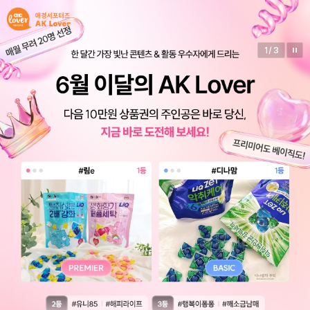
2
/
3