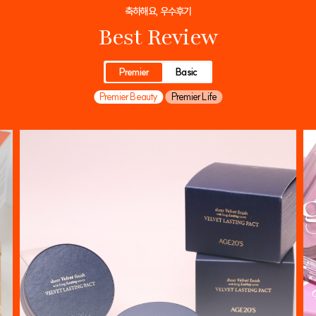
축하해요, 우수후기
Best Review
Premier
Basic
Premier Beauty
Premier Life