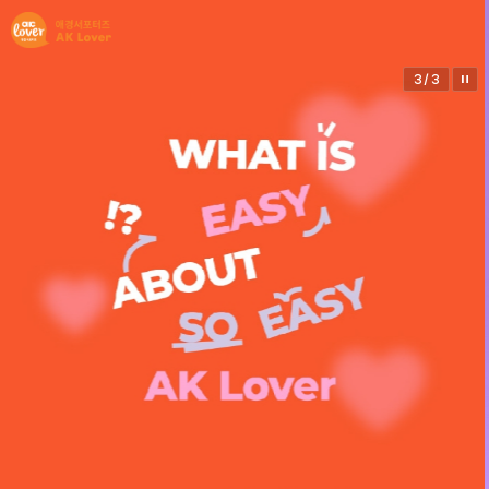
3
/
3