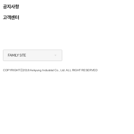
공지사항
고객센터
FAMILY SITE
COPYRIGHTⓒ2018 Aekyung Industrial Co., Ltd. ALL RIGHT RESERVED