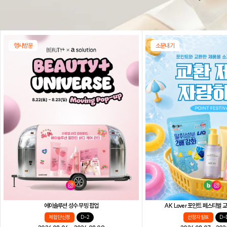
행사방문
소문내기
AK Lover 포인트 페스티벌
에이솔루션 성수 무빙 팝업
선정자 발표
D-
체험단 신청
D-2