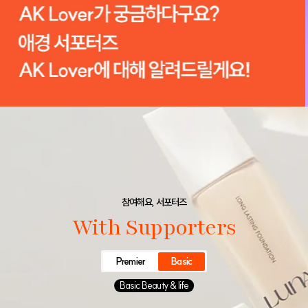
참여해요, 서포터즈
With Supporters
Premier
Basic
Basic Beauty & life