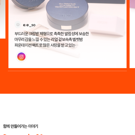
e.e_so
부드러운 크림밤 제형으로 촉촉한 발림성에 보송한
마무리감을 느낄 수 있는 리얼 겉보속촉 벨벳밤
파운데이션 팩트로 많은 사랑을 받고 있는
에이지투웨니스 벨벳 래스팅 팩트!
인스타그램
함께 만들어가는 이야기