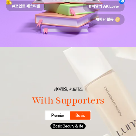
참여해요, 서포터즈
With Supporters
Premier
Basic
Basic Beauty & life