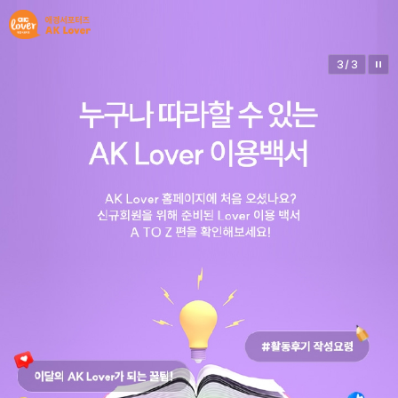
3
/
3