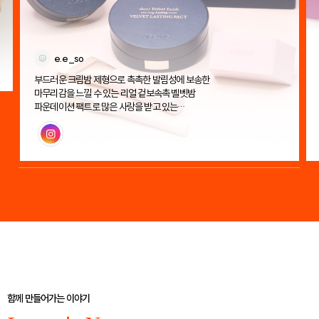
e.e_so
부드러운 크림밤 제형으로 촉촉한 발림성에 보송한
마무리감을 느낄 수 있는 리얼 겉보속촉 벨벳밤
파운데이션 팩트로 많은 사랑을 받고 있는
에이지투웨니스 벨벳 래스팅 팩트!
인스타그램
함께 만들어가는 이야기