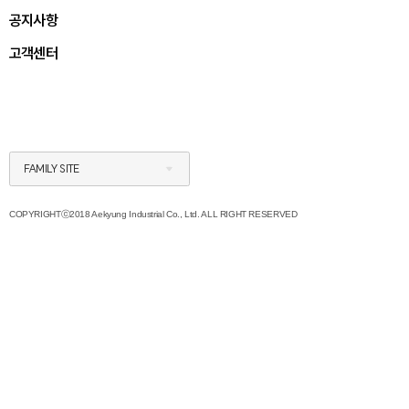
공지사항
고객센터
FAMILY SITE
COPYRIGHTⓒ2018 Aekyung Industrial Co., Ltd. ALL RIGHT RESERVED