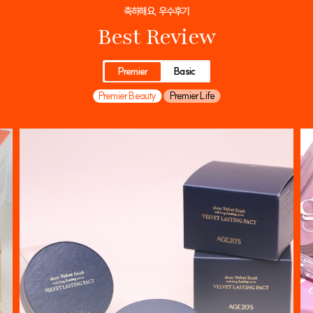
축하해요, 우수후기
Best Review
Premier
Basic
Premier Beauty
Premier Life