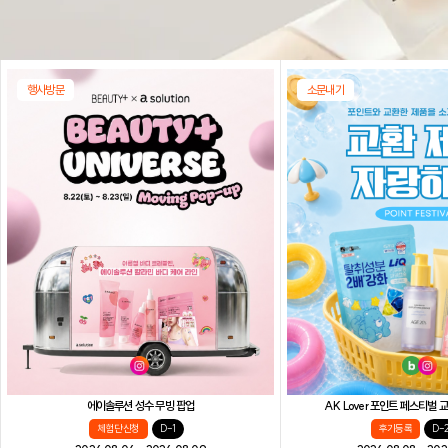
행사방문
소문내기
AK Lover 포인트 페스티벌
에이솔루션 성수 무빙 팝업
후기등록
D-
체험단 신청
D-1