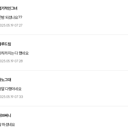
엽기적인그녀
굿밤 되셨나요??
025.05.19 07:27
블루드림
아직까지는 다 했네요
025.05.19 07:28
아노그대
정말 다행이네요
025.05.19 07:33
러브써니
잘 하셨네요