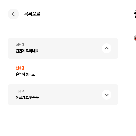
목록으로
이전글
간만에 팩하네요
현재글
출첵하셨나요
다음글
애플망고 후숙중...