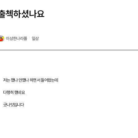
출첵하셨나요
이상한나라폴
일상
저는 했나 안했나 하면서 들어왔는데
다행히 했네요
굿나잇입니다