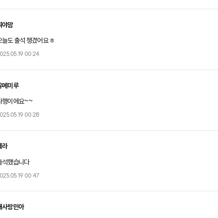
찌야맘
오늘도 출석 챙겼어요 ㅎ
025.05.19 00:24
유메미루
다행이에요~~
025.05.19 00:28
헤라
출석했습니다
025.05.19 00:47
내사랑민아