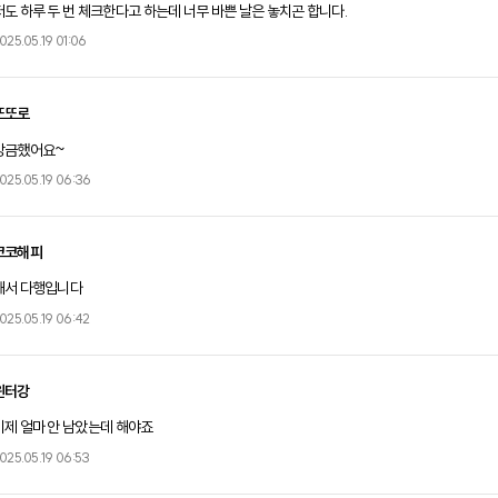
저도 하루 두 번 체크한다고 하는데 너무 바쁜 날은 놓치곤 합니다.
025.05.19 01:06
또또로
방금했어요~
025.05.19 06:36
코코해피
해서 다행입니다
025.05.19 06:42
윈터강
이제 얼마 안 남았는데 해야죠
025.05.19 06:53