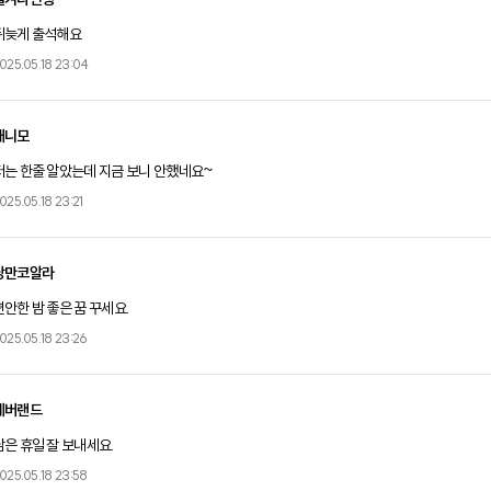
뒤늦게 출석해요
025.05.18 23:04
채니모
저는 한줄 알았는데 지금 보니 안했네요~
025.05.18 23:21
낭만코알라
편안한 밤 좋은 꿈 꾸세요.
025.05.18 23:26
네버랜드
남은 휴일 잘 보내세요.
025.05.18 23:58