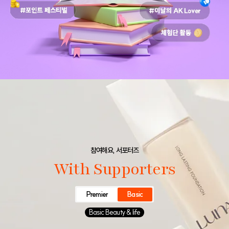
참여해요, 서포터즈
With Supporters
Premier
Basic
Basic Beauty & life