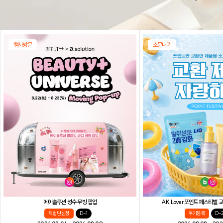
행사방문
소문내기
AK Lover 포인트 페스티벌
에이솔루션 성수 무빙 팝업
후기등록
D-
체험단 신청
D-1