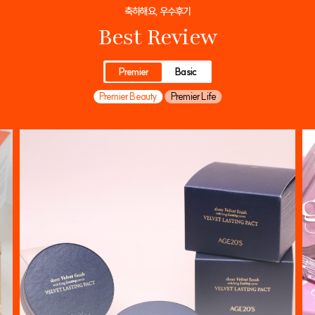
축하해요, 우수후기
Best Review
Premier
Basic
Premier Beauty
Premier Life