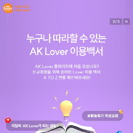
1
/
3