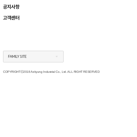
공지사항
고객센터
FAMILY SITE
COPYRIGHTⓒ2018 Aekyung Industrial Co., Ltd. ALL RIGHT RESERVED