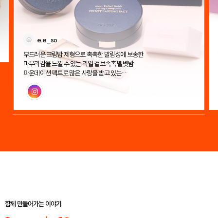
e.e_so
부드러운 크림밤 제형으로 촉촉한 발림성에 보송한
마무리감을 느낄 수 있는 리얼 겉보속촉 벨벳밤
파운데이션 팩트로 많은 사랑을 받고 있는
에이지투웨니스 벨벳 래스팅 팩트!
인스타그램
함께 만들어가는 이야기