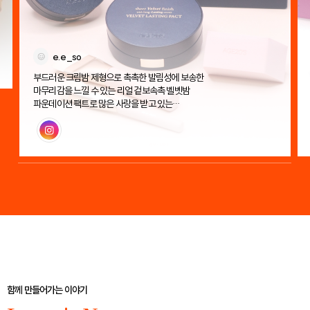
e.e_so
부드러운 크림밤 제형으로 촉촉한 발림성에 보송한
마무리감을 느낄 수 있는 리얼 겉보속촉 벨벳밤
파운데이션 팩트로 많은 사랑을 받고 있는
에이지투웨니스 벨벳 래스팅 팩트!
인스타그램
함께 만들어가는 이야기