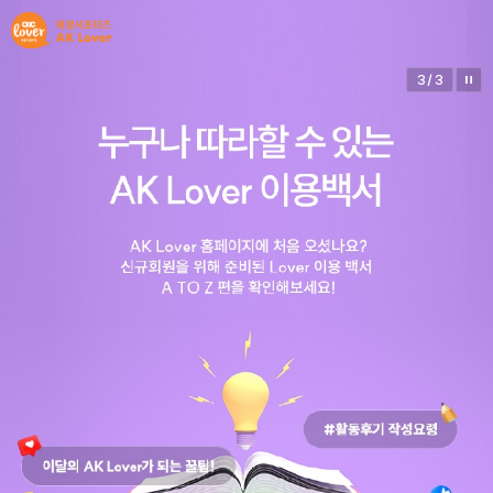
3
/
3