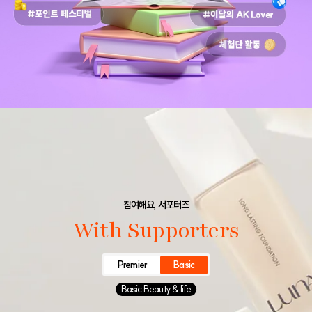
참여해요, 서포터즈
With Supporters
Premier
Basic
Basic Beauty & life