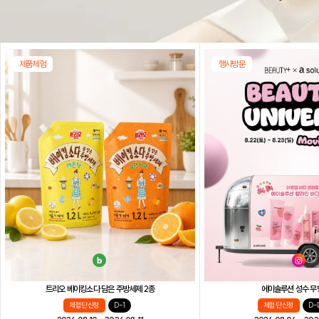
제품체험
행사방문
트리오 베이킹소다 담은 주방세제 2종
에이솔루션 성수 무
체험단 신청
D-1
체험단 신청
D-