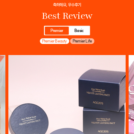
축하해요, 우수후기
Best Review
Premier
Basic
Premier Beauty
Premier Life