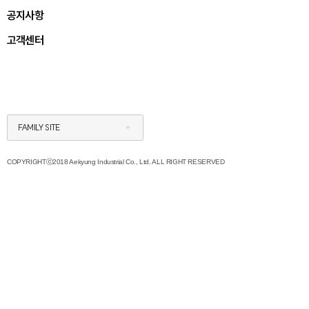
공지사항
고객센터
FAMILY SITE
COPYRIGHTⓒ2018 Aekyung Industrial Co., Ltd. ALL RIGHT RESERVED