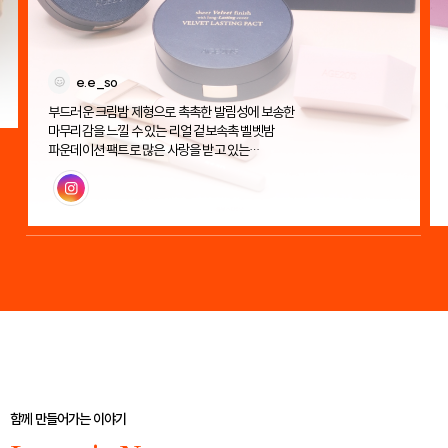
e.e_so
부드러운 크림밤 제형으로 촉촉한 발림성에 보송한
마무리감을 느낄 수 있는 리얼 겉보속촉 벨벳밤
파운데이션 팩트로 많은 사랑을 받고 있는
에이지투웨니스 벨벳 래스팅 팩트!
인스타그램
함께 만들어가는 이야기