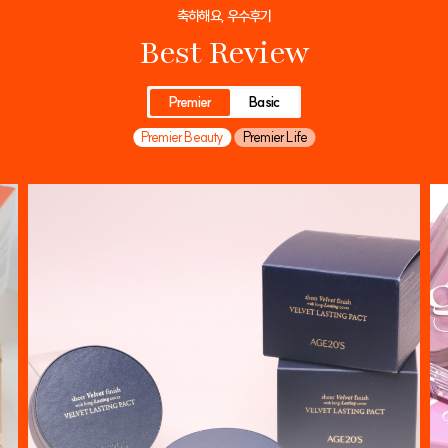
축하해요, 우수후기
Best Review
Premier
Basic
Premier Beauty
Premier Life