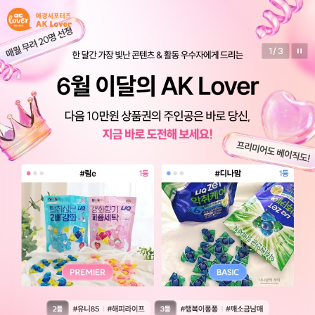
1
/
3