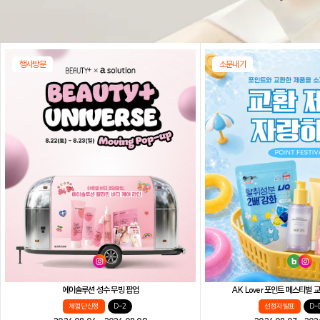
행사방문
소문내기
AK Lover 포인트 페스티벌
에이솔루션 성수 무빙 팝업
선정자 발표
D-
체험단 신청
D-2