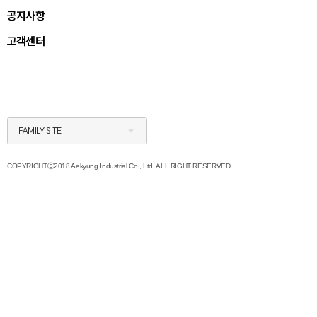
공지사항
고객센터
FAMILY SITE
COPYRIGHTⓒ2018 Aekyung Industrial Co., Ltd. ALL RIGHT RESERVED