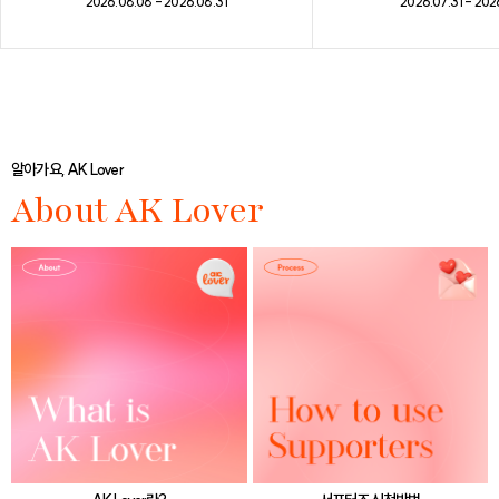
2026.08.08 - 2026.08.31
2026.07.31 - 202
알아가요, AK Lover
About AK Lover