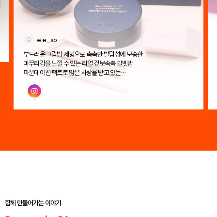
e.e_so
부드러운 크림밤 제형으로 촉촉한 발림성에 보송한
마무리감을 느낄 수 있는 리얼 겉보속촉 벨벳밤
파운데이션 팩트로 많은 사랑을 받고 있는
에이지투웨니스 벨벳 래스팅 팩트!
인스타그램
함께 만들어가는 이야기