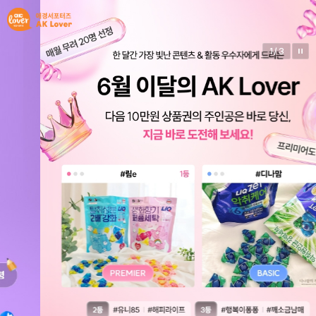
1
/
3