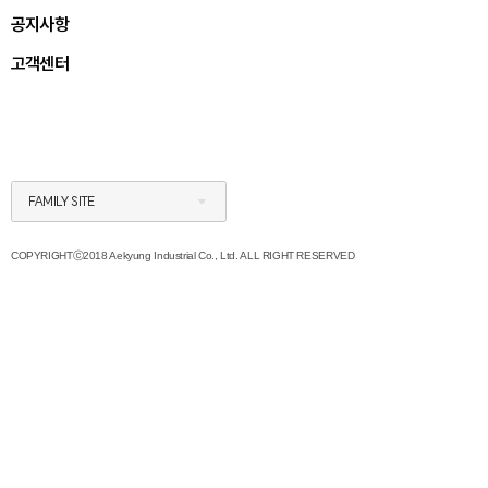
공지사항
고객센터
FAMILY SITE
COPYRIGHTⓒ2018 Aekyung Industrial Co., Ltd. ALL RIGHT RESERVED