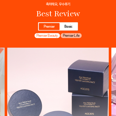
축하해요, 우수후기
Best Review
Premier
Basic
Premier Beauty
Premier Life