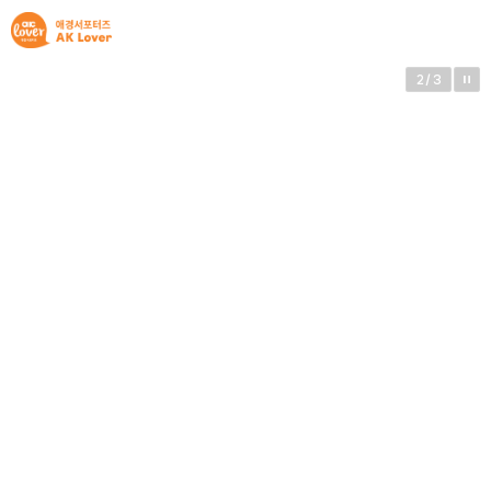
2
/
3