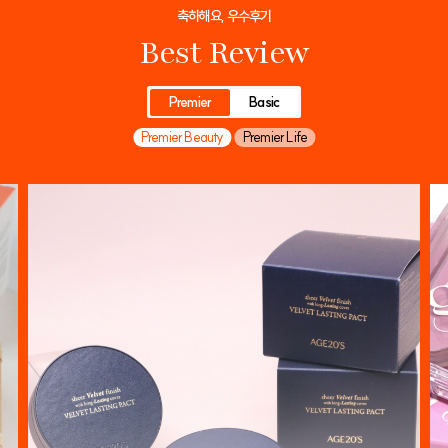
축하해요, 우수후기
Best Review
Premier
Basic
Premier Beauty
Premier Life