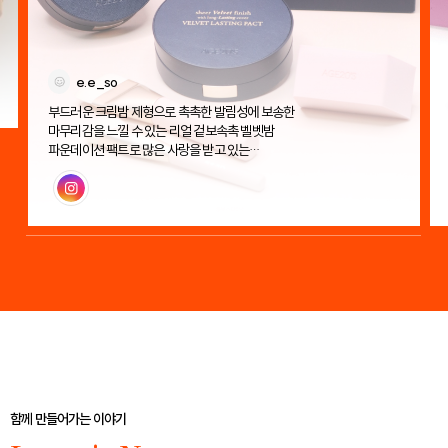
e.e_so
부드러운 크림밤 제형으로 촉촉한 발림성에 보송한
마무리감을 느낄 수 있는 리얼 겉보속촉 벨벳밤
파운데이션 팩트로 많은 사랑을 받고 있는
에이지투웨니스 벨벳 래스팅 팩트!
인스타그램
함께 만들어가는 이야기