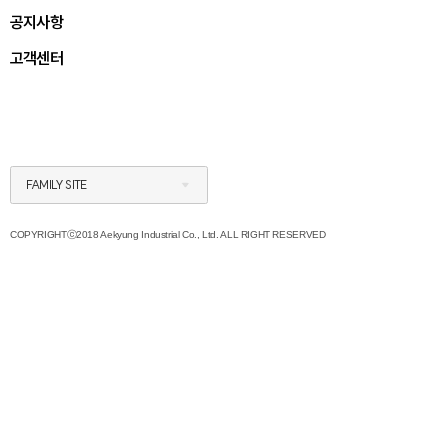
공지사항
고객센터
FAMILY SITE
COPYRIGHTⓒ2018 Aekyung Industrial Co., Ltd. ALL RIGHT RESERVED