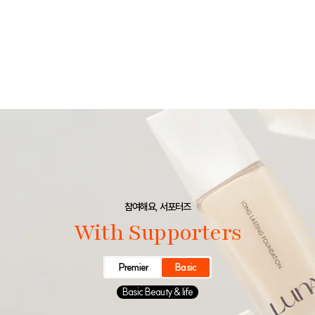
참여해요, 서포터즈
With Supporters
Premier
Basic
Basic Beauty & life