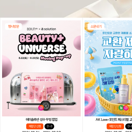
행사방문
소문내기
AK Lover 포인트 페스티벌
에이솔루션 성수 무빙 팝업
체험단 신청
D-
체험단 신청
D-3