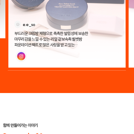
e.e_so
부드러운 크림밤 제형으로 촉촉한 발림성에 보송한
마무리감을 느낄 수 있는 리얼 겉보속촉 벨벳밤
파운데이션 팩트로 많은 사랑을 받고 있는
에이지투웨니스 벨벳 래스팅 팩트!
인스타그램
함께 만들어가는 이야기