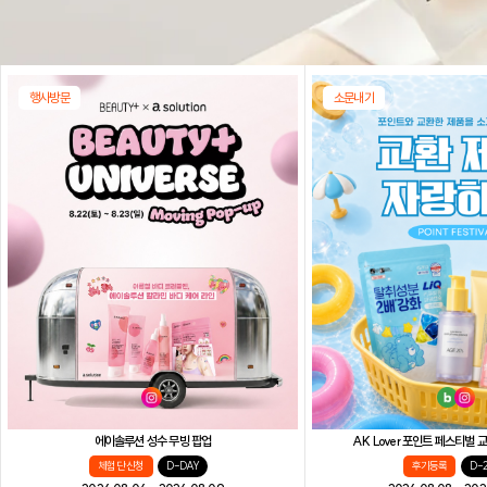
행사방문
소문내기
AK Lover 포인트 페스티벌
에이솔루션 성수 무빙 팝업
후기등록
D-
체험단 신청
D-DAY