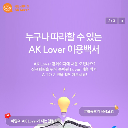
1
/
3