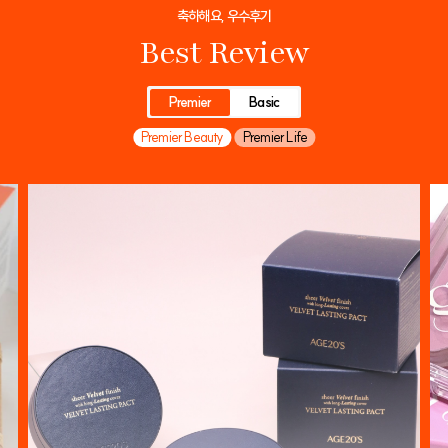
축하해요, 우수후기
Best Review
Premier
Basic
Premier Beauty
Premier Life