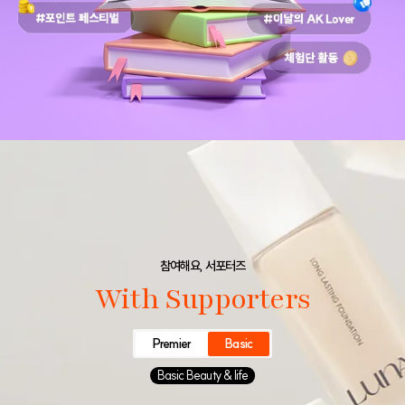
참여해요, 서포터즈
With Supporters
Premier
Basic
Basic Beauty & life