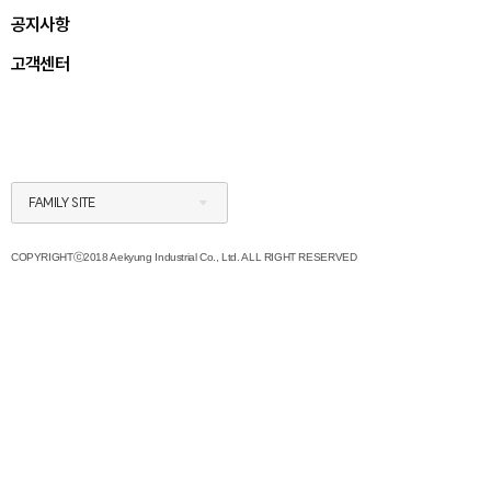
공지사항
고객센터
FAMILY SITE
COPYRIGHTⓒ2018 Aekyung Industrial Co., Ltd. ALL RIGHT RESERVED