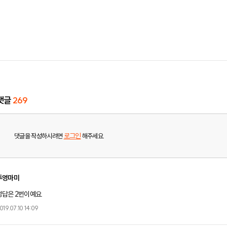
댓글
269
로그인
댓글을 작성하시려면
해주세요.
투영마미
정답은 2번이예요.
019.07.10 14:09