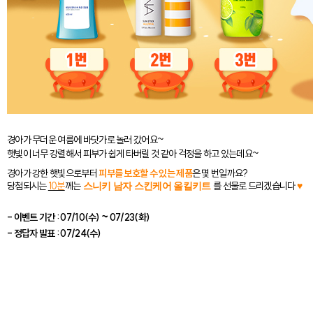
경아가 무더운 여름에 바닷가로 놀러 갔어요~
햇빛이 너무 강렬해서 피부가 쉽게 타버릴 것 같아 걱정을 하고 있는데요~
경아가 강한 햇빛으로부터
피부를 보호할 수 있는 제품
은 몇 번일까요?
당첨되시는
10분
께는
를
선물로 드리겠습니다
스니키 남자 스킨케어 올킬키트
♥
- 이벤트 기간 : 07/10(수) ~ 07/23(화)
- 정답자 발표 : 07/24(수)