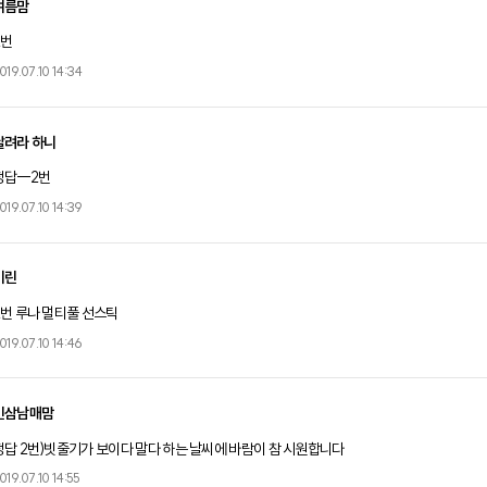
여름맘
2번
019.07.10 14:34
달려라 하니
정답--2번
019.07.10 14:39
기린
2번 루나 멀티풀 선스틱
019.07.10 14:46
빈삼남매맘
정답 2번)빗줄기가 보이다 말다 하는 날씨에 바람이 참 시원합니다
019.07.10 14:55