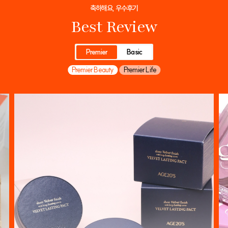
축하해요, 우수후기
Best Review
Premier
Basic
Premier Beauty
Premier Life