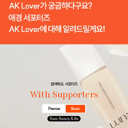
참여해요, 서포터즈
With Supporters
Premier
Basic
Basic Beauty & life