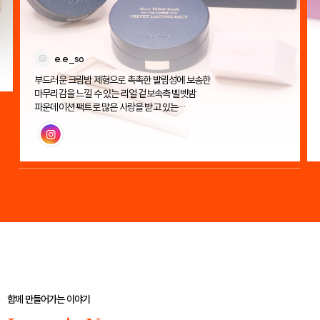
e.e_so
부드러운 크림밤 제형으로 촉촉한 발림성에 보송한
마무리감을 느낄 수 있는 리얼 겉보속촉 벨벳밤
파운데이션 팩트로 많은 사랑을 받고 있는
에이지투웨니스 벨벳 래스팅 팩트!
인스타그램
함께 만들어가는 이야기