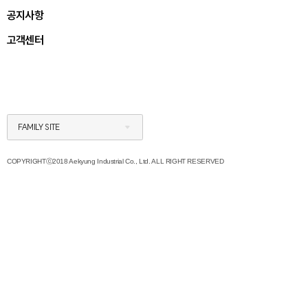
공지사항
고객센터
FAMILY SITE
COPYRIGHTⓒ2018 Aekyung Industrial Co., Ltd. ALL RIGHT RESERVED