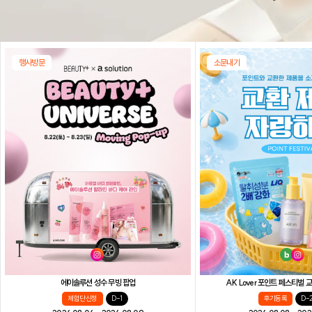
행사방문
소문내기
AK Lover 포인트 페스티벌
에이솔루션 성수 무빙 팝업
후기등록
D-
체험단 신청
D-1