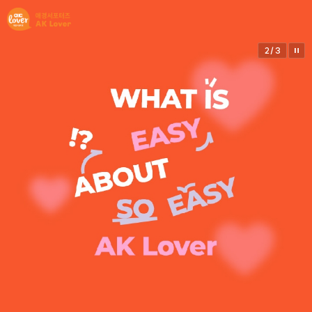
2
/
3