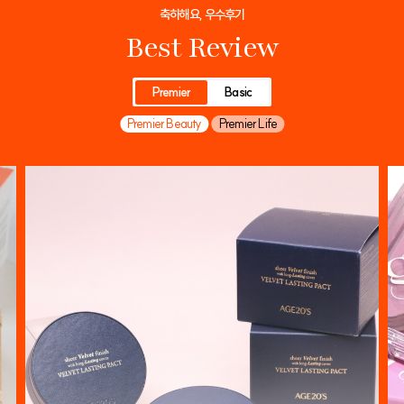
축하해요, 우수후기
Best Review
Premier
Basic
Premier Beauty
Premier Life