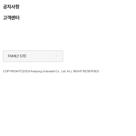
공지사항
고객센터
FAMILY SITE
COPYRIGHTⓒ2018 Aekyung Industrial Co., Ltd. ALL RIGHT RESERVED