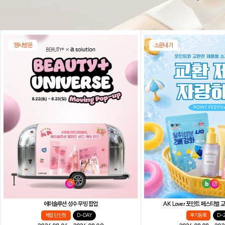
행사방문
소문내기
AK Lover 포인트 페스티벌
에이솔루션 성수 무빙 팝업
후기등록
D-
체험단 신청
D-DAY