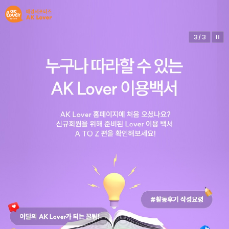
1
/
3