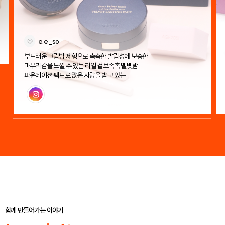
e.e_so
부드러운 크림밤 제형으로 촉촉한 발림성에 보송한
마무리감을 느낄 수 있는 리얼 겉보속촉 벨벳밤
파운데이션 팩트로 많은 사랑을 받고 있는
에이지투웨니스 벨벳 래스팅 팩트!
인스타그램
함께 만들어가는 이야기