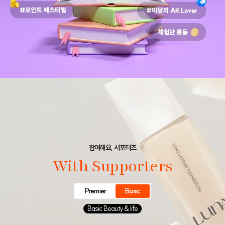
참여해요, 서포터즈
With Supporters
Premier
Basic
Basic Beauty & life