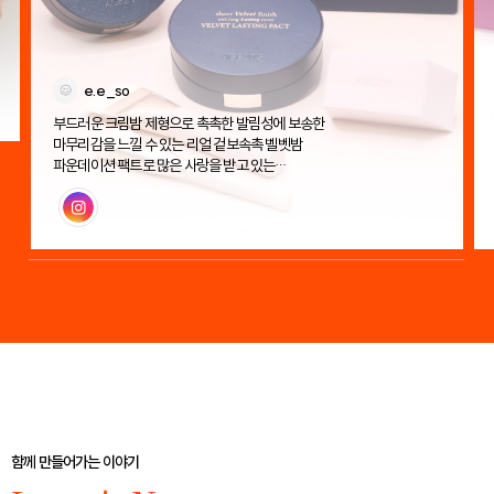
e.e_so
부드러운 크림밤 제형으로 촉촉한 발림성에 보송한
마무리감을 느낄 수 있는 리얼 겉보속촉 벨벳밤
파운데이션 팩트로 많은 사랑을 받고 있는
에이지투웨니스 벨벳 래스팅 팩트!
인스타그램
함께 만들어가는 이야기