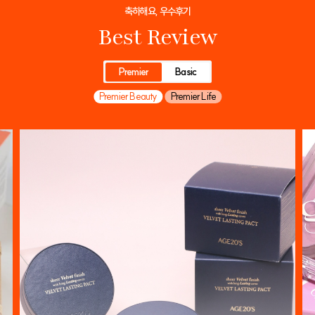
축하해요, 우수후기
Best Review
Premier
Basic
Premier Beauty
Premier Life