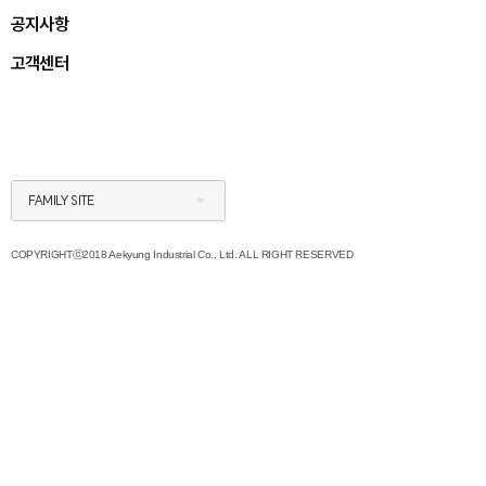
공지사항
고객센터
FAMILY SITE
COPYRIGHTⓒ2018 Aekyung Industrial Co., Ltd. ALL RIGHT RESERVED