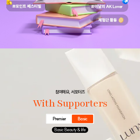
참여해요, 서포터즈
With Supporters
Premier
Basic
Basic Beauty & life