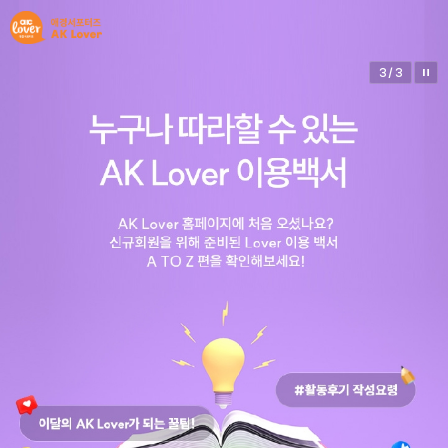
3
/
3