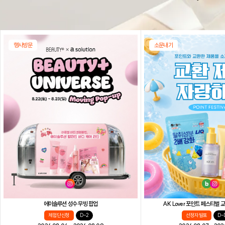
행사방문
소문내기
AK Lover 포인트 페스티벌
에이솔루션 성수 무빙 팝업
선정자 발표
D-
체험단 신청
D-2