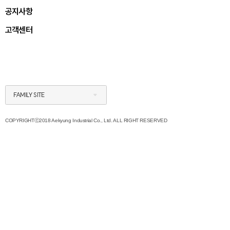
공지사항
고객센터
FAMILY SITE
COPYRIGHTⓒ2018 Aekyung Industrial Co., Ltd. ALL RIGHT RESERVED