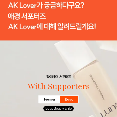
참여해요, 서포터즈
With Supporters
Premier
Basic
Basic Beauty & life