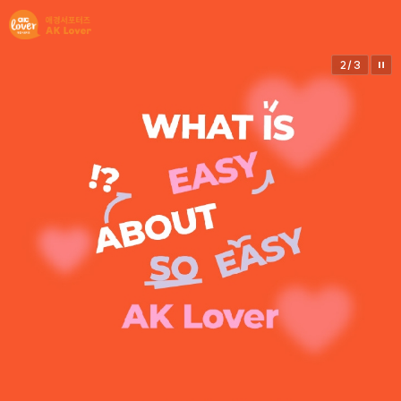
3
/
3