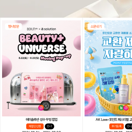
행사방문
소문내기
AK Lover 포인트 페스티벌
에이솔루션 성수 무빙 팝업
후기등록
D-
체험단 신청
D-1