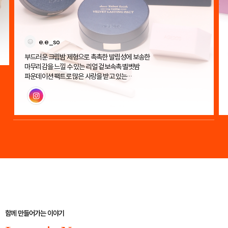
e.e_so
부드러운 크림밤 제형으로 촉촉한 발림성에 보송한
마무리감을 느낄 수 있는 리얼 겉보속촉 벨벳밤
파운데이션 팩트로 많은 사랑을 받고 있는
에이지투웨니스 벨벳 래스팅 팩트!
인스타그램
함께 만들어가는 이야기