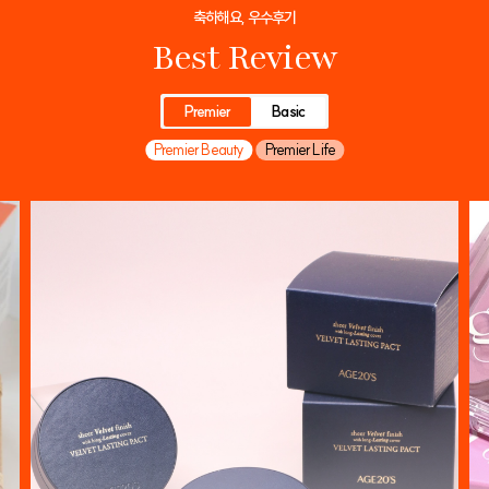
축하해요, 우수후기
Best Review
Premier
Basic
Premier Beauty
Premier Life