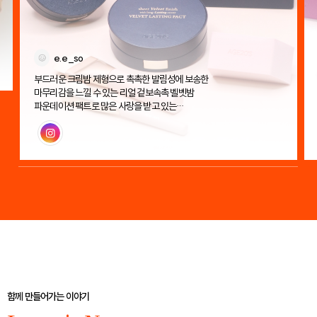
e.e_so
부드러운 크림밤 제형으로 촉촉한 발림성에 보송한
마무리감을 느낄 수 있는 리얼 겉보속촉 벨벳밤
파운데이션 팩트로 많은 사랑을 받고 있는
에이지투웨니스 벨벳 래스팅 팩트!
인스타그램
함께 만들어가는 이야기