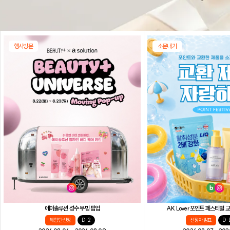
행사방문
소문내기
AK Lover 포인트 페스티벌
에이솔루션 성수 무빙 팝업
선정자 발표
D-
체험단 신청
D-2