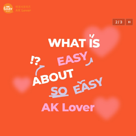
2
/
3