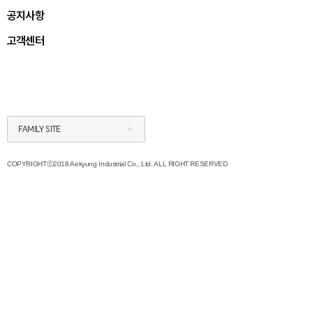
공지사항
고객센터
FAMILY SITE
COPYRIGHTⓒ2018 Aekyung Industrial Co., Ltd. ALL RIGHT RESERVED