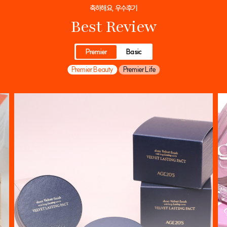
축하해요, 우수후기
Best Review
Premier
Basic
Premier Beauty
Premier Life