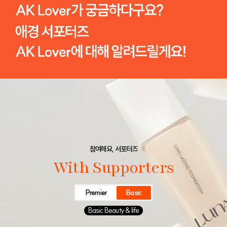
참여해요, 서포터즈
With Supporters
Premier
Basic
Basic Beauty & life