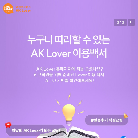
3
/
3