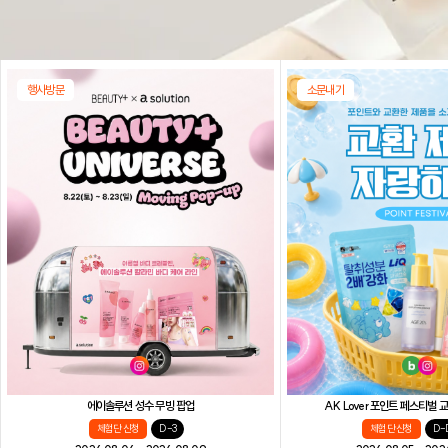
행사방문
소문내기
AK Lover 포인트 페스티벌
에이솔루션 성수 무빙 팝업
체험단 신청
D-
체험단 신청
D-3