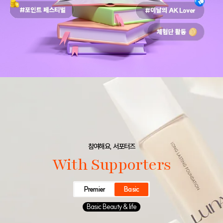
참여해요, 서포터즈
With Supporters
Premier
Basic
Basic Beauty & life