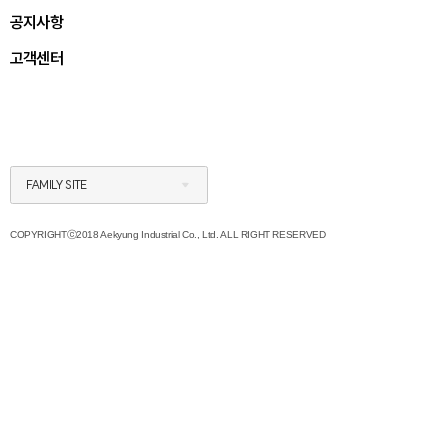
공지사항
고객센터
FAMILY SITE
COPYRIGHTⓒ2018 Aekyung Industrial Co., Ltd. ALL RIGHT RESERVED