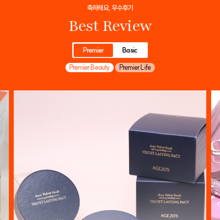
축하해요, 우수후기
Best Review
Premier
Basic
Premier Beauty
Premier Life