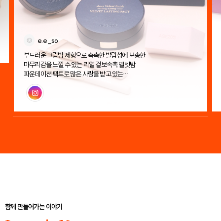
e.e_so
부드러운 크림밤 제형으로 촉촉한 발림성에 보송한
마무리감을 느낄 수 있는 리얼 겉보속촉 벨벳밤
파운데이션 팩트로 많은 사랑을 받고 있는
에이지투웨니스 벨벳 래스팅 팩트!
인스타그램
함께 만들어가는 이야기