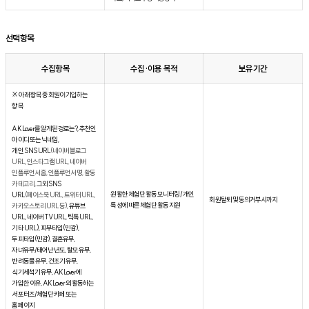
선택항목
수집항목
수집·이용 목적
보유기간
※ 아래 항목 중 회원이 기입하는
항목
AK Lover를 알게된 경로는?, 추천인
아이디 또는 닉네임,
개인 SNS URL
(네이버 블로그
URL, 인스타그램 URL, 네이버
인플루언서 홈, 인플루언서 명, 활동
카테고리,
그외 SNS
원활한 체험단 활동 모니터링 / 개인
URL
(페이스북 URL, 트위터 URL,
회원탈퇴 및 동의거부시까지
특성에 따른 체험단 활동 지원
카카오스토리 URL 등),
유튜브
URL, 네이버 TV URL, 틱톡 URL,
기타 URL), 피부타입(민감),
두피타입(민감), 결혼유무,
자녀유무/태어난 년도, 탈모 유무,
반려동물 유무, 건조기 유무,
식기세척기 유무, AK Lover에
가입한 이유, AK Lover 외 활동하는
서포터즈/체험단 카페 또는
홈페이지