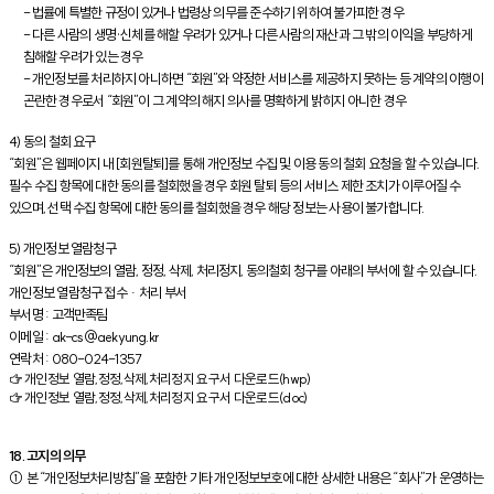
- 법률에 특별한 규정이 있거나 법령상 의무를 준수하기 위하여 불가피한 경우
- 다른 사람의 생명·신체를 해할 우려가 있거나 다른 사람의 재산과 그 밖의 이익을 부당하게
침해할 우려가 있는 경우
- 개인정보를 처리하지 아니하면 “회원”와 약정한 서비스를 제공하지 못하는 등 계약의 이행이
곤란한 경우로서 “회원”이 그 계약의 해지 의사를 명확하게 밝히지 아니한 경우
4) 동의 철회 요구
“회원”은 웹페이지 내 [회원탈퇴]를 통해 개인정보 수집 및 이용 동의 철회 요청을 할 수 있습니다.
필수 수집 항목에 대한 동의를 철회했을 경우 회원 탈퇴 등의 서비스 제한 조치가 이루어질 수
있으며, 선택 수집 항목에 대한 동의를 철회했을 경우 해당 정보는 사용이 불가합니다.
5) 개인정보 열람청구
“회원”은 개인정보의 열람, 정정, 삭제, 처리정지, 동의철회 청구를 아래의 부서에 할 수 있습니다.
개인정보 열람청구 접수ᆞ처리 부서
부서명 : 고객만족팀
이메일 : ak-cs@aekyung.kr
연락처 : 080-024-1357
☞ 개인정보 열람,정정,삭제,처리정지 요구서 다운로드(hwp)
☞ 개인정보 열람,정정,삭제,처리정지 요구서 다운로드(doc)
18. 고지의 의무
① 본 “개인정보처리방침”을 포함한 기타 개인정보보호에 대한 상세한 내용은 “회사”가 운영하는