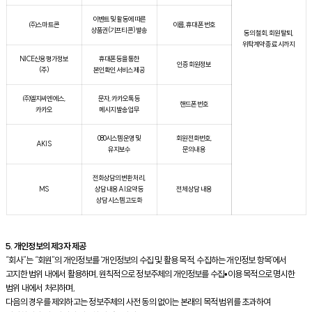
이벤트 및 활동에 따른
㈜스마트콘
이름, 휴대폰 번호
상품권(기프티콘) 발송
동의 철회, 회원 탈퇴,
위탁계약 종료 시까지
NICE신용평가정보
휴대폰 등을 통한
인증 회원정보
(주)
본인확인 서비스 제공
㈜엘지씨엔에스,
문자, 카카오톡 등
핸드폰번호
카카오
메시지 발송 업무
080시스템 운영 및
회원 전화번호,
AKIS
유지보수
문의내용
전화상담의 변환 처리,
MS
상담 내용 AI 요약 등
전체 상담 내용
상담 시스템 고도화
5. 개인정보의 제3자 제공
“회사”는 “회원”의 개인정보를 ‘개인정보의 수집 및 활용 목적, 수집하는 개인정보 항목’에서
고지한 범위 내에서 활용하며, 원칙적으로 정보주체의 개인정보를 수집•이용 목적으로 명시한
범위 내에서 처리하며,
다음의 경우를 제외하고는 정보주체의 사전 동의 없이는 본래의 목적 범위를 초과하여