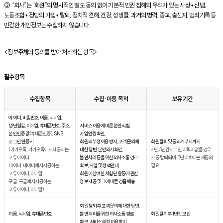
② “회사”는 “회원”의 명시적인 별도 동의 없이 기본적 인권 침해의 우려가 있는 사상 • 신념,
노동조합 • 정당의 가입 • 탈퇴, 정치적 견해, 건강, 성생활, 과거의 병력, 종교, 출신지, 범죄기록 등
민감한 개인정보는 수집하지 않습니다.
<정보주체의 동의를 받아 처리하는 항목>
필수항목
수집항목
수집·이용 목적
보유기간
아이디, 비밀번호, 이름, 닉네임,
생년월일, 이메일, 휴대폰번호, 주소,
서비스 이용에 따른 본인식별,
본인인증 값
(휴대폰인증),
SNS
가입연령 확인,
로그인 인증시
회원의 부정이용 방지, 고객 문의에
회원탈퇴 및 동의거부시까지
(카카오톡 : 카카오톡에서 제공하는
대한 답변, 본인의사확인,
* 단, 3년간 로그인 이력이 없을 경우
고유아이디
불만처리 등을 위한 의사소통 경로
자동 탈퇴되며, 5년 이후에는 재동의
네이버 : 네이버에서 제공하는
확보, 사업 및 정책안내,
필요
고유아이디, 이메일
회원이 참여한 체험단 활동에 관한
구글 : 구글에서 제공하는
정보 제공 및 그에 따른 경품 배송
고유아이디, 이메일)
회원 탈퇴 후 고객 문의에 대한 답변,
이름, 닉네임, 휴대폰번호
불만 처리를 위한 의사소통 경로
회원탈퇴 후 1년간 보관
확보, 서비스 부정 이용방지