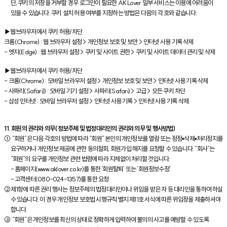
단, 쿠키의 저장을 거부할 경우 로그인이 필요한 AK Lover 일부 서비스는 이용에 어려움이
있을 수 있습니다. 쿠키 설치 허용 여부를 지정하는 방법은 다음의 각 호와 같습니다.
▶웹브라우저에서 쿠키 허용/차단
크롬(Chrome) : 웹 브라우저 설정 > 개인정보 보호 및 보안 > 인터넷 사용 기록 삭제
- 엣지(Edge) : 웹 브라우저 설정 > 쿠키 및 사이트 권한 > 쿠키 및 사이트 데이터 관리 및 삭제
▶웹브라우저에서 쿠키 허용/차단
- 크롬(Chrome) : 모바일 브라우저 설정 > 개인정보 보호 및 보안 > 인터넷 사용 기록 삭제
- 사파리(Safari)) : 모바일 기기 설정 > 사파리(Safari) > 고급 > 모든 쿠키 차단
- 삼성 인터넷 : 모바일 브라우저 설정 > 인터넷 사용 기록 > 인터넷 사용 기록 삭제
11. 회원의 권리와 의무(정보주체 및 법정대리인의 권리와 의무 및 행사방법)
① “회원”은 다음 각호의 방법에 따라 “회원” 본인의 개인정보를 열람 또는 정정•삭제•처리정지를
요구하거나 개인정보 제공에 관한 동의철회, 회원가입 해지를 요청할 수 있습니다. “회사”는
“회원”의 요구를 개인정보 관련 법령에 따라 지체없이 처리할 것입니다.
- 홈페이지(www.aklover.co.kr)를 통한 ‘회원탈퇴’ 또는 ‘회원정보수정’
- 고객센터(080-024-1357)를 통한 요청
②제1항에 따른 권리 행사는 정보주체의 법정대리인이나 위임을 받은 자 등 대리인을 통하여 하실
수 있습니다. 이 경우 개인정보 보호법 시행규칙 별지 제11호 서식에 따른 위임장을 제출하셔야
합니다.
③ “회원”은 개인정보를 최신의 상태로 정확하게 입력하여 불의의 사고를 예방할 수 있도록