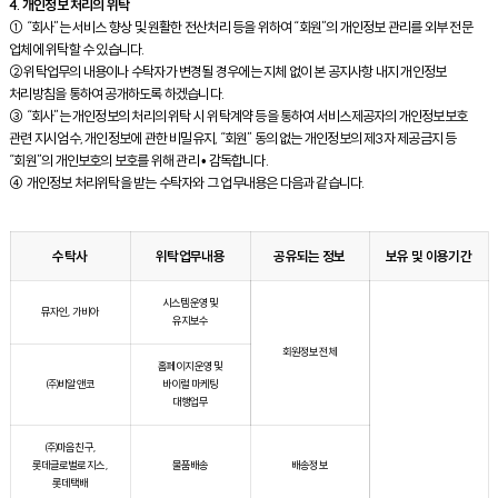
4. 개인정보 처리의 위탁
① “회사”는 서비스 향상 및 원활한 전산처리 등을 위하여 “회원”의 개인정보 관리를 외부 전문
업체에 위탁할 수 있습니다.
②위탁업무의 내용이나 수탁자가 변경될 경우에는 지체 없이 본 공지사항 내지 개인정보
처리방침을 통하여 공개하도록 하겠습니다.
③ “회사”는 개인정보의 처리의 위탁 시 위탁계약 등을 통하여 서비스제공자의 개인정보보호
관련 지시엄수, 개인정보에 관한 비밀유지, “회원” 동의 없는 개인정보의 제3자 제공금지 등
“회원”의 개인보호의 보호를 위해 관리 • 감독합니다.
④ 개인정보 처리위탁을 받는 수탁자와 그 업무내용은 다음과 같습니다.
수탁사
위탁업무내용
공유되는 정보
보유 및 이용기간
시스템 운영 및
뮤자인, 가비아
유지보수
회원정보 전체
홈페이지 운영 및
㈜비알앤코
바이럴 마케팅
대행업무
㈜마음친구,
롯데글로벌로지스 ,
물품배송
배송정보
롯데택배