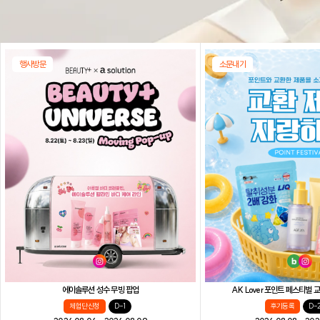
행사방문
소문내기
AK Lover 포인트 페스티벌
에이솔루션 성수 무빙 팝업
후기등록
D-
체험단 신청
D-1