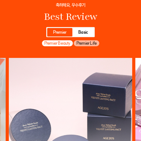
축하해요, 우수후기
Best Review
Premier
Basic
Premier Beauty
Premier Life