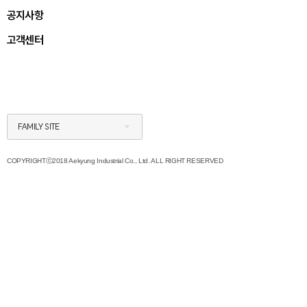
공지사항
고객센터
FAMILY SITE
COPYRIGHTⓒ2018 Aekyung Industrial Co., Ltd. ALL RIGHT RESERVED