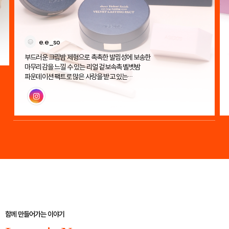
e.e_so
부드러운 크림밤 제형으로 촉촉한 발림성에 보송한
마무리감을 느낄 수 있는 리얼 겉보속촉 벨벳밤
파운데이션 팩트로 많은 사랑을 받고 있는
에이지투웨니스 벨벳 래스팅 팩트!
인스타그램
함께 만들어가는 이야기