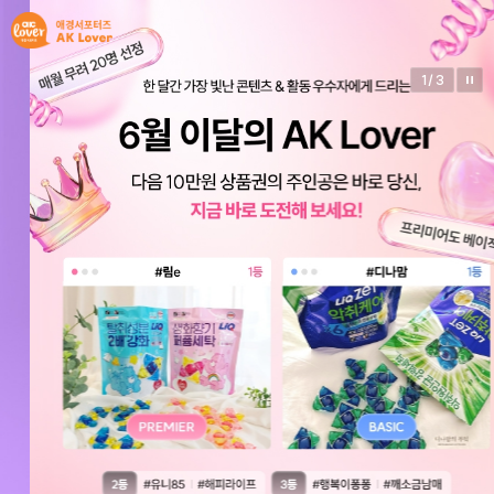
1
/
3