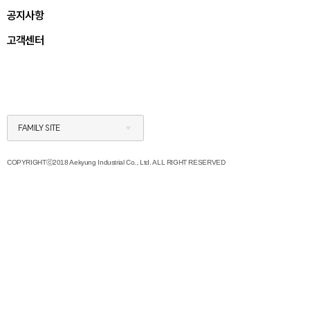
공지사항
고객센터
FAMILY SITE
COPYRIGHTⓒ2018 Aekyung Industrial Co., Ltd. ALL RIGHT RESERVED