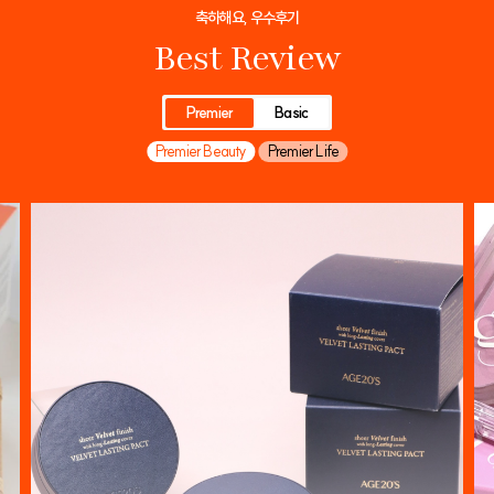
축하해요, 우수후기
Best Review
Premier
Basic
Premier Beauty
Premier Life