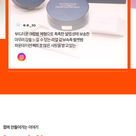
e.e_so
부드러운 크림밤 제형으로 촉촉한 발림성에 보송한
마무리감을 느낄 수 있는 리얼 겉보속촉 벨벳밤
파운데이션 팩트로 많은 사랑을 받고 있는
에이지투웨니스 벨벳 래스팅 팩트!
인스타그램
함께 만들어가는 이야기