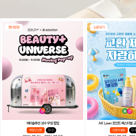
행사방문
소문내기
AK Lover 포인트 페스티벌
에이솔루션 성수 무빙 팝업
선정자 발표
D-
체험단 신청
D-2