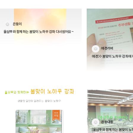
은둥이
울샴푸와 함께하는 봄맞이 노하우 강좌 다녀왔어요~
애경러버
애경>> 봄맞이 노하우 강좌에
겸둥내둥
[울샴푸와 함께하는 봄맞이 노