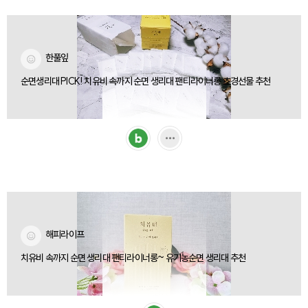
한풀잎
순면생리대 PICK! 치유비 속까지 순면 생리대 팬티라이너롱 초경선물 추천
블로그
기타
해피라이프
치유비 속까지 순면 생리대 팬티라이너롱~ 유기농순면 생리대 추천