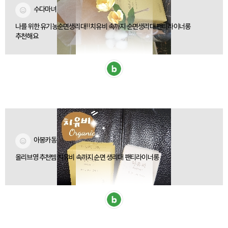
수다마녀
나를 위한 유기농순면생리대!!치유비 속까지 순면생리대 팬티라이너롱
추천해요
블로그
아봉카동
올리브영 추천템 치유비 속까지 순면 생리대 팬티라이너롱
블로그