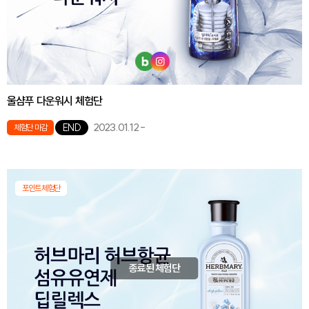
울샴푸 다운워시 체험단
2023.01.12
-
END
체험단 마감
포인트체험단
종료된 체험단