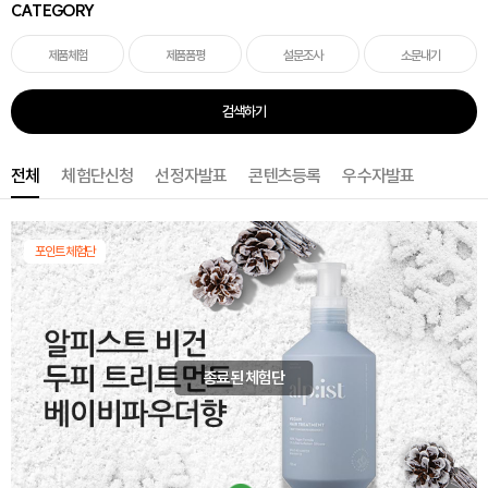
CATEGORY
제품체험
제품품평
설문조사
소문내기
검색하기
전체
체험단신청
선정자발표
콘텐츠등록
우수자발표
포인트체험단
종료된 체험단