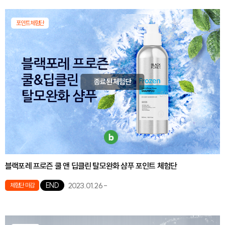
포인트체험단
종료된 체험단
블랙포레 프로즌 쿨 앤 딥클린 탈모완화 샴푸 포인트 체험단
2023.01.26
-
END
체험단 마감