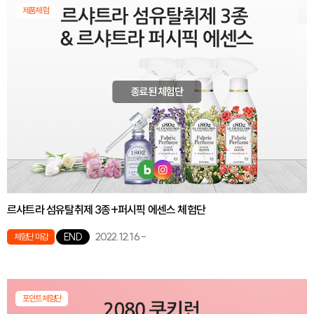
제품체험
종료된 체험단
르샤트라 섬유탈취제 3종+퍼시픽 에센스 체험단
2022.12.16
-
END
체험단 마감
포인트체험단