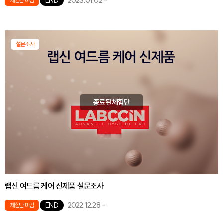
2023.01.02
-
END
체험단 마감
설문조사
종료된 체험단
랩신 여드름 케어 신제품 설문조사
2022.12.28
-
END
체험단 마감