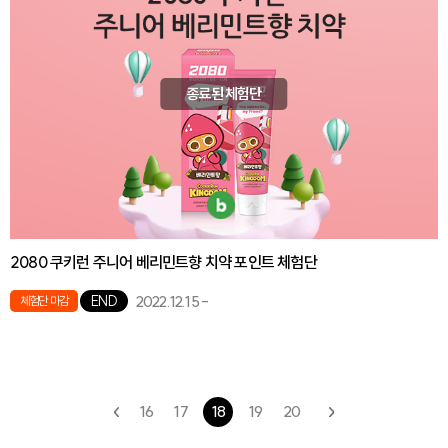
종료된 체험단
2080 쿠키런 주니어 베리민트향 치약 포인트 체험단
2022.12.15
-
END
체험단 마감
16
17
18
19
20