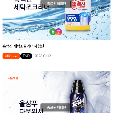
종료된 체험단
홈백신 세탁조클리너 체험단
2023.01.12
-
END
체험단 마감
제품체험
종료된 체험단