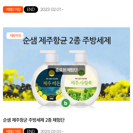
2023.02.01
-
END
체험단 마감
제품체험
종료된 체험단
순샘 제주항균 주방세제 2종 체험단
2023.02.01
-
END
체험단 마감