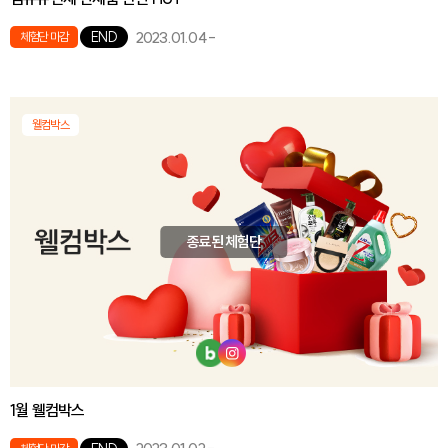
2023.01.04
-
END
체험단 마감
웰컴박스
종료된 체험단
1월 웰컴박스