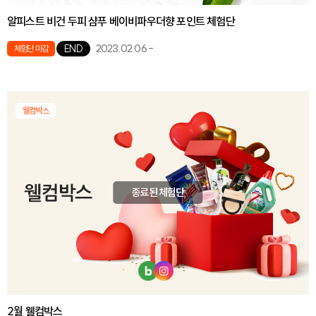
알피스트 비건 두피 샴푸 베이비파우더향 포인트 체험단
2023.02.06
-
END
체험단 마감
웰컴박스
종료된 체험단
2월 웰컴박스