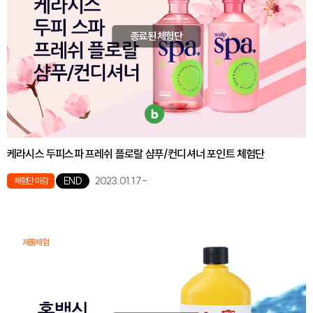
종료된 체험단
케라시스 두피스파 프레쉬 플로랄 샴푸/컨디셔너 포인트 체험단
2023.01.17
-
END
체험단 마감
제품체험